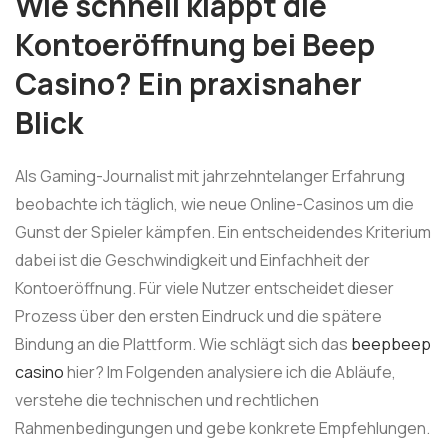
Wie schnell klappt die
Kontoeröffnung bei Beep
Casino? Ein praxisnaher
Blick
Als Gaming-Journalist mit jahrzehntelanger Erfahrung
beobachte ich täglich, wie neue Online-Casinos um die
Gunst der Spieler kämpfen. Ein entscheidendes Kriterium
dabei ist die Geschwindigkeit und Einfachheit der
Kontoeröffnung. Für viele Nutzer entscheidet dieser
Prozess über den ersten Eindruck und die spätere
Bindung an die Plattform. Wie schlägt sich das
beepbeep
casino
hier? Im Folgenden analysiere ich die Abläufe,
verstehe die technischen und rechtlichen
Rahmenbedingungen und gebe konkrete Empfehlungen.