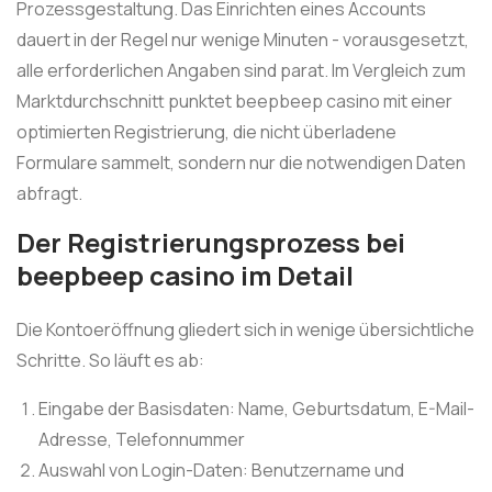
Prozessgestaltung. Das Einrichten eines Accounts
dauert in der Regel nur wenige Minuten - vorausgesetzt,
alle erforderlichen Angaben sind parat. Im Vergleich zum
Marktdurchschnitt punktet beepbeep casino mit einer
optimierten Registrierung, die nicht überladene
Formulare sammelt, sondern nur die notwendigen Daten
abfragt.
Der Registrierungsprozess bei
beepbeep casino im Detail
Die Kontoeröffnung gliedert sich in wenige übersichtliche
Schritte. So läuft es ab:
Eingabe der Basisdaten: Name, Geburtsdatum, E-Mail-
Adresse, Telefonnummer
Auswahl von Login-Daten: Benutzername und