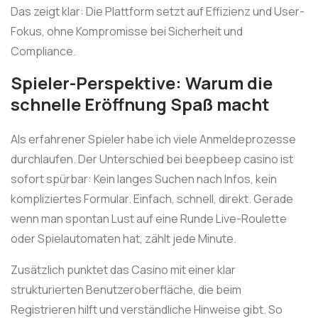
Das zeigt klar: Die Plattform setzt auf Effizienz und User-
Fokus, ohne Kompromisse bei Sicherheit und
Compliance.
Spieler-Perspektive: Warum die
schnelle Eröffnung Spaß macht
Als erfahrener Spieler habe ich viele Anmeldeprozesse
durchlaufen. Der Unterschied bei beepbeep casino ist
sofort spürbar: Kein langes Suchen nach Infos, kein
kompliziertes Formular. Einfach, schnell, direkt. Gerade
wenn man spontan Lust auf eine Runde Live-Roulette
oder Spielautomaten hat, zählt jede Minute.
Zusätzlich punktet das Casino mit einer klar
strukturierten Benutzeroberfläche, die beim
Registrieren hilft und verständliche Hinweise gibt. So