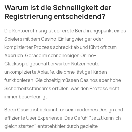
Warum ist die Schnelligkeit der
Registrierung entscheidend?
Die Kontoeröffnung ist der erste Berührungspunkt eines
Spielers mit dem Casino. Ein langwieriger oder
komplizierter Prozess schreckt ab und führt oft zum
Abbruch. Gerade im schnelllebigen Online-
Glücksspielgeschäft erwarten Nutzer heute
unkomplizierte Abläufe, die ohne lästige Hürden
funktionieren. Gleichzeitig müssen Casinos aber hohe
Sicherheitsstandards erfüllen, was den Prozess nicht
immer beschleunigt.
Beep Casino ist bekannt für sein modernes Design und
effiziente User Experience. Das Gefühl "Jetzt kann ich
gleich starten" entsteht hier durch gezielte