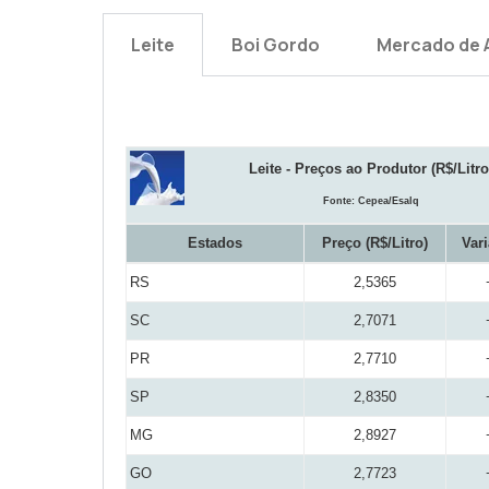
Leite
Boi Gordo
Mercado de 
Leite - Preços ao Produtor (R$/Litro
Fonte: Cepea/Esalq
Estados
Preço (R$/Litro)
Var
RS
2,5365
SC
2,7071
PR
2,7710
SP
2,8350
MG
2,8927
GO
2,7723