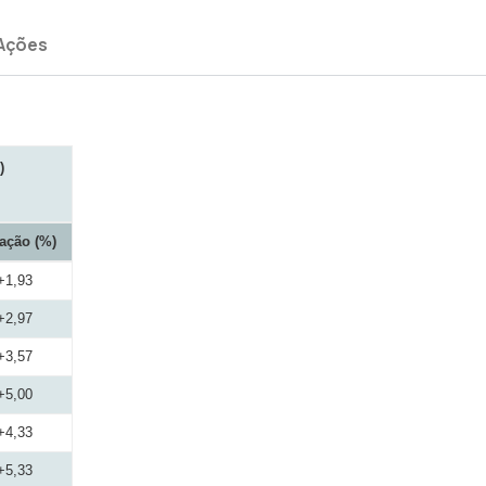
Ações
)
iação (%)
+1,93
+2,97
+3,57
+5,00
+4,33
+5,33