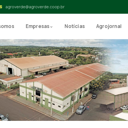
agroverde@agroverde.coop.br
somos
Empresas
Notícias
Agrojornal