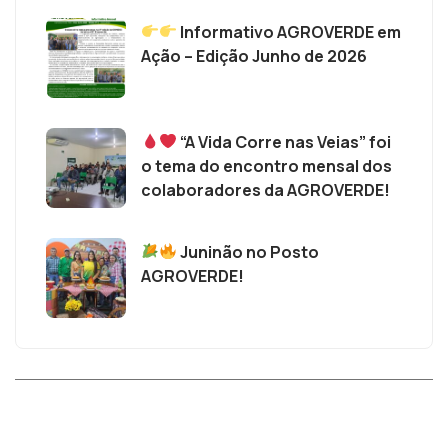
Informativo AGROVERDE em
Ação – Edição Junho de 2026
“A Vida Corre nas Veias” foi
o tema do encontro mensal dos
colaboradores da AGROVERDE!
Juninão no Posto
AGROVERDE!