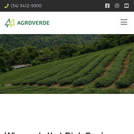
(34) 3412-9300