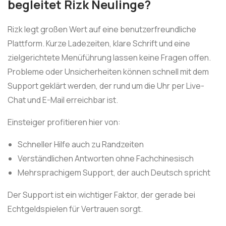
begleitet Rizk Neulinge?
Rizk legt großen Wert auf eine benutzerfreundliche
Plattform. Kurze Ladezeiten, klare Schrift und eine
zielgerichtete Menüführung lassen keine Fragen offen.
Probleme oder Unsicherheiten können schnell mit dem
Support geklärt werden, der rund um die Uhr per Live-
Chat und E-Mail erreichbar ist.
Einsteiger profitieren hier von:
Schneller Hilfe auch zu Randzeiten
Verständlichen Antworten ohne Fachchinesisch
Mehrsprachigem Support, der auch Deutsch spricht
Der Support ist ein wichtiger Faktor, der gerade bei
Echtgeldspielen für Vertrauen sorgt.