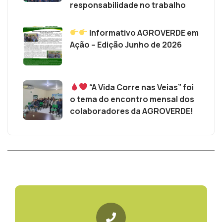
responsabilidade no trabalho
Informativo AGROVERDE em
Ação – Edição Junho de 2026
“A Vida Corre nas Veias” foi
o tema do encontro mensal dos
colaboradores da AGROVERDE!