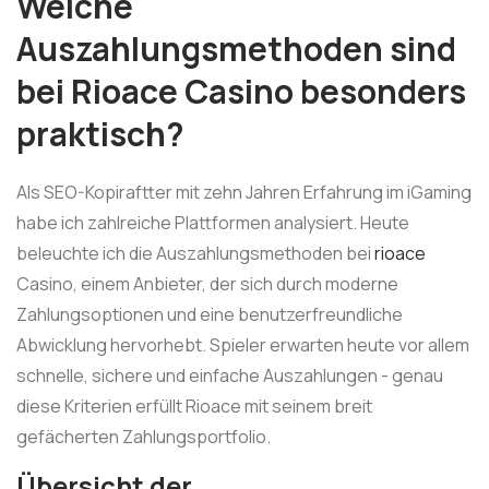
Welche
Auszahlungsmethoden sind
bei Rioace Casino besonders
praktisch?
Als SEO-Kopiraftter mit zehn Jahren Erfahrung im iGaming
habe ich zahlreiche Plattformen analysiert. Heute
beleuchte ich die Auszahlungsmethoden bei
rioace
Casino, einem Anbieter, der sich durch moderne
Zahlungsoptionen und eine benutzerfreundliche
Abwicklung hervorhebt. Spieler erwarten heute vor allem
schnelle, sichere und einfache Auszahlungen - genau
diese Kriterien erfüllt Rioace mit seinem breit
gefächerten Zahlungsportfolio.
Übersicht der