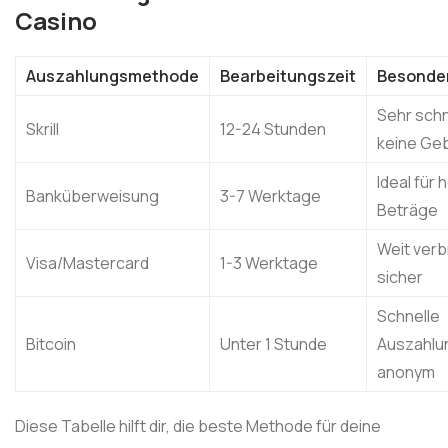
Casino
Auszahlungsmethode
Bearbeitungszeit
Besonde
Sehr schn
Skrill
12-24 Stunden
keine Ge
Ideal für 
Banküberweisung
3-7 Werktage
Beträge
Weit verb
Visa/Mastercard
1-3 Werktage
sicher
Schnelle
Bitcoin
Unter 1 Stunde
Auszahlu
anonym
Diese Tabelle hilft dir, die beste Methode für deine