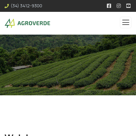
(34) 3412-9300