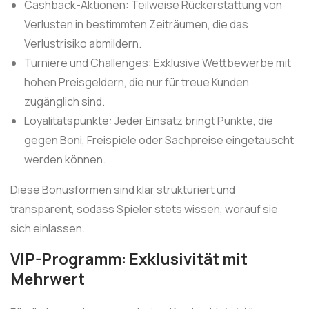
Cashback-Aktionen: Teilweise Rückerstattung von
Verlusten in bestimmten Zeiträumen, die das
Verlustrisiko abmildern.
Turniere und Challenges: Exklusive Wettbewerbe mit
hohen Preisgeldern, die nur für treue Kunden
zugänglich sind.
Loyalitätspunkte: Jeder Einsatz bringt Punkte, die
gegen Boni, Freispiele oder Sachpreise eingetauscht
werden können.
Diese Bonusformen sind klar strukturiert und
transparent, sodass Spieler stets wissen, worauf sie
sich einlassen.
VIP-Programm: Exklusivität mit
Mehrwert