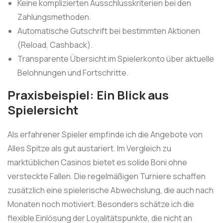
Keine komplizierten Ausschlusskriterien bei den
Zahlungsmethoden.
Automatische Gutschrift bei bestimmten Aktionen
(Reload, Cashback).
Transparente Übersicht im Spielerkonto über aktuelle
Belohnungen und Fortschritte.
Praxisbeispiel: Ein Blick aus
Spielersicht
Als erfahrener Spieler empfinde ich die Angebote von
Alles Spitze als gut austariert. Im Vergleich zu
marktüblichen Casinos bietet es solide Boni ohne
versteckte Fallen. Die regelmäßigen Turniere schaffen
zusätzlich eine spielerische Abwechslung, die auch nach
Monaten noch motiviert. Besonders schätze ich die
flexible Einlösung der Loyalitätspunkte, die nicht an