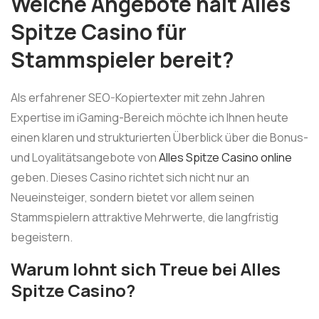
Welche Angebote hält Alles
Spitze Casino für
Stammspieler bereit?
Als erfahrener SEO-Kopiertexter mit zehn Jahren
Expertise im iGaming-Bereich möchte ich Ihnen heute
einen klaren und strukturierten Überblick über die Bonus-
und Loyalitätsangebote von
Alles Spitze Casino online
geben. Dieses Casino richtet sich nicht nur an
Neueinsteiger, sondern bietet vor allem seinen
Stammspielern attraktive Mehrwerte, die langfristig
begeistern.
Warum lohnt sich Treue bei Alles
Spitze Casino?