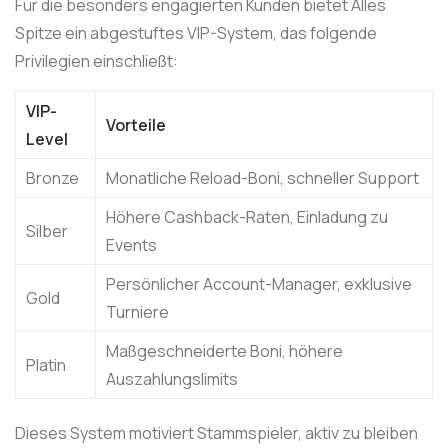
Für die besonders engagierten Kunden bietet Alles
Spitze ein abgestuftes VIP-System, das folgende
Privilegien einschließt:
VIP-
Vorteile
Level
Bronze
Monatliche Reload-Boni, schneller Support
Höhere Cashback-Raten, Einladung zu
Silber
Events
Persönlicher Account-Manager, exklusive
Gold
Turniere
Maßgeschneiderte Boni, höhere
Platin
Auszahlungslimits
Dieses System motiviert Stammspieler, aktiv zu bleiben