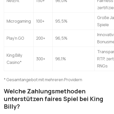
NetEnt
150+
96,0%
Fairness
zertifizie
Große J
Microgaming
100+
95,5%
Spiele
Innovati
Play’n GO
200+
96,5%
Bonusme
Transpa
King Billy
300+
96,1%
RTP, zert
Casino*
RNGs
* Gesamtangebot mit mehreren Providern
Welche Zahlungsmethoden
unterstützen faires Spiel bei King
Billy?