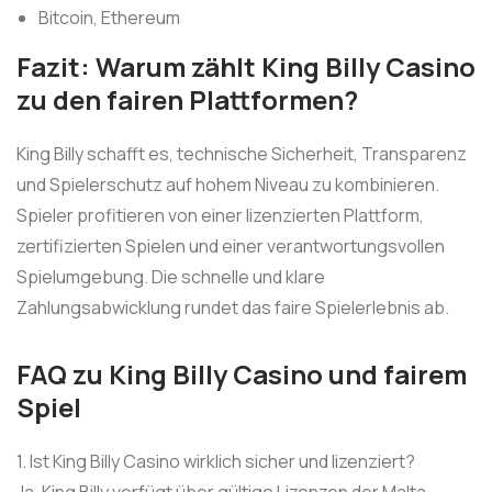
Bitcoin, Ethereum
Fazit: Warum zählt King Billy Casino
zu den fairen Plattformen?
King Billy schafft es, technische Sicherheit, Transparenz
und Spielerschutz auf hohem Niveau zu kombinieren.
Spieler profitieren von einer lizenzierten Plattform,
zertifizierten Spielen und einer verantwortungsvollen
Spielumgebung. Die schnelle und klare
Zahlungsabwicklung rundet das faire Spielerlebnis ab.
FAQ zu King Billy Casino und fairem
Spiel
1. Ist King Billy Casino wirklich sicher und lizenziert?
Ja, King Billy verfügt über gültige Lizenzen der Malta