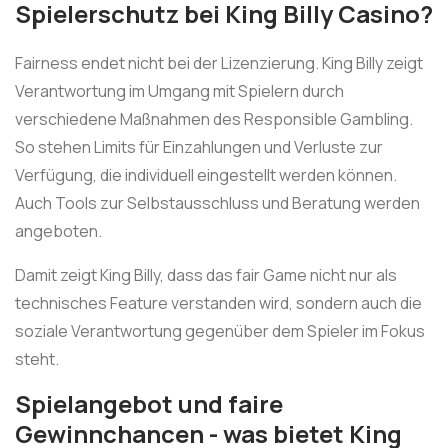
Spielerschutz bei King Billy Casino?
Fairness endet nicht bei der Lizenzierung. King Billy zeigt
Verantwortung im Umgang mit Spielern durch
verschiedene Maßnahmen des Responsible Gambling.
So stehen Limits für Einzahlungen und Verluste zur
Verfügung, die individuell eingestellt werden können.
Auch Tools zur Selbstausschluss und Beratung werden
angeboten.
Damit zeigt King Billy, dass das fair Game nicht nur als
technisches Feature verstanden wird, sondern auch die
soziale Verantwortung gegenüber dem Spieler im Fokus
steht.
Spielangebot und faire
Gewinnchancen - was bietet King