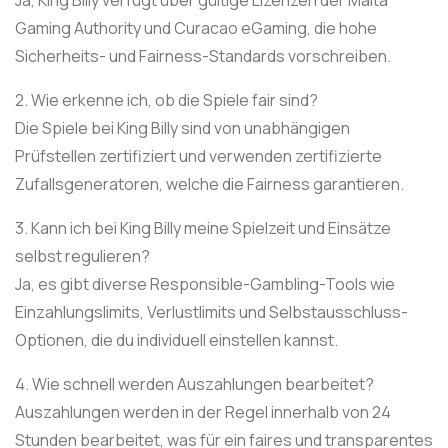
Gaming Authority und Curacao eGaming, die hohe
Sicherheits- und Fairness-Standards vorschreiben.
2. Wie erkenne ich, ob die Spiele fair sind?
Die Spiele bei King Billy sind von unabhängigen
Prüfstellen zertifiziert und verwenden zertifizierte
Zufallsgeneratoren, welche die Fairness garantieren.
3. Kann ich bei King Billy meine Spielzeit und Einsätze
selbst regulieren?
Ja, es gibt diverse Responsible-Gambling-Tools wie
Einzahlungslimits, Verlustlimits und Selbstausschluss-
Optionen, die du individuell einstellen kannst.
4. Wie schnell werden Auszahlungen bearbeitet?
Auszahlungen werden in der Regel innerhalb von 24
Stunden bearbeitet, was für ein faires und transparentes