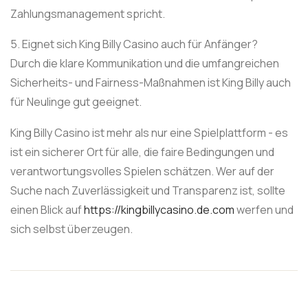
Zahlungsmanagement spricht.
5. Eignet sich King Billy Casino auch für Anfänger?
Durch die klare Kommunikation und die umfangreichen
Sicherheits- und Fairness-Maßnahmen ist King Billy auch
für Neulinge gut geeignet.
King Billy Casino ist mehr als nur eine Spielplattform - es
ist ein sicherer Ort für alle, die faire Bedingungen und
verantwortungsvolles Spielen schätzen. Wer auf der
Suche nach Zuverlässigkeit und Transparenz ist, sollte
einen Blick auf
https://kingbillycasino.de.com
werfen und
sich selbst überzeugen.