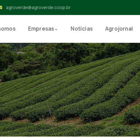
agroverde@agroverde.coop.br
somos
Empresas
Notícias
Agrojornal