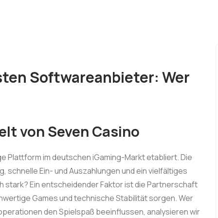
sten Softwareanbieter: Wer
Welt von Seven Casino
ge Plattform im deutschen iGaming-Markt etabliert. Die
, schnelle Ein- und Auszahlungen und ein vielfältiges
 stark? Ein entscheidender Faktor ist die Partnerschaft
hwertige Games und technische Stabilität sorgen. Wer
operationen den Spielspaß beeinflussen, analysieren wir