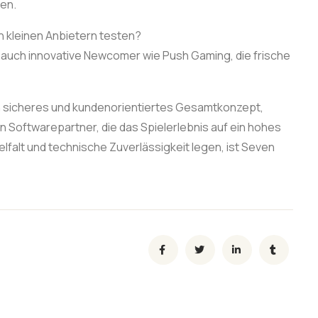
en.
n kleinen Anbietern testen?
 auch innovative Newcomer wie Push Gaming, die frische
in sicheres und kundenorientiertes Gesamtkonzept,
n Softwarepartner, die das Spielerlebnis auf ein hohes
ielfalt und technische Zuverlässigkeit legen, ist Seven