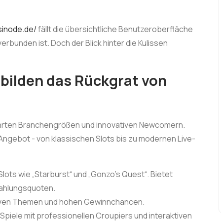
sinode.de/
fällt die übersichtliche Benutzeroberfläche
verbunden ist. Doch der Blick hinter die Kulissen
bilden das Rückgrat von
hrten Branchengrößen und innovativen Newcomern.
 Angebot - von klassischen Slots bis zu modernen Live-
lots wie „Starburst“ und „Gonzo’s Quest“. Bietet
zahlungsquoten.
eativen Themen und hohen Gewinnchancen.
Spiele mit professionellen Croupiers und interaktiven