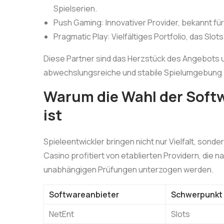
Spielserien.
Push Gaming: Innovativer Provider, bekannt fü
Pragmatic Play: Vielfältiges Portfolio, das Slo
Diese Partner sind das Herzstück des Angebots u
abwechslungsreiche und stabile Spielumgebung 
Warum die Wahl der Soft
ist
Spieleentwickler bringen nicht nur Vielfalt, sonde
Casino profitiert von etablierten Providern, die
unabhängigen Prüfungen unterzogen werden.
Softwareanbieter
Schwerpunkt
NetEnt
Slots