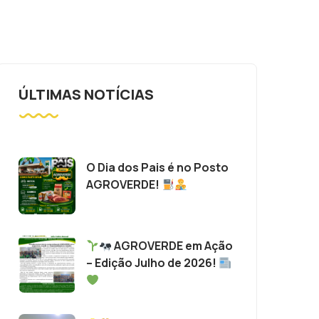
ÚLTIMAS NOTÍCIAS
O Dia dos Pais é no Posto
AGROVERDE!
AGROVERDE em Ação
– Edição Julho de 2026!