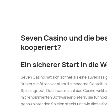
Seven Casino und die be
kooperiert?
Ein sicherer Start in die 
Seven Casino hat sich schnell als eine zuverlässi
Nutzer schätzen vor allem die moderne Gestaltung
Spielangebot. Doch was macht das Casino wirklich
mit renommierten Softwareanbietern, die für hoc
genau hinter den Spielen steckt und wie diese Ko