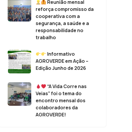
Reunião mensal
reforça compromisso da
cooperativa com a
segurança, a saúde e a
responsabilidade no
trabalho
Informativo
AGROVERDE em Ação –
Edição Junho de 2026
“A Vida Corre nas
Veias” foi o tema do
encontro mensal dos
colaboradores da
AGROVERDE!