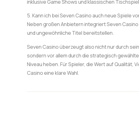
inklusive Game Shows und klassischen Tischspiel
5. Kann ich bei Seven Casino auch neue Spiele vo
Neben großen Anbietern integriert Seven Casino
und ungewöhnliche Titel bereitstellen.
Seven Casino überzeugt also nicht nur durch se
sondern vor allem durch die strategisch gewählte
Niveau heben. Für Spieler, die Wert auf Qualität, V
Casino eine klare Wahl.