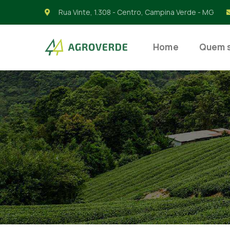
Rua Vinte, 1.308 - Centro, Campina Verde - MG
Home
Quem 