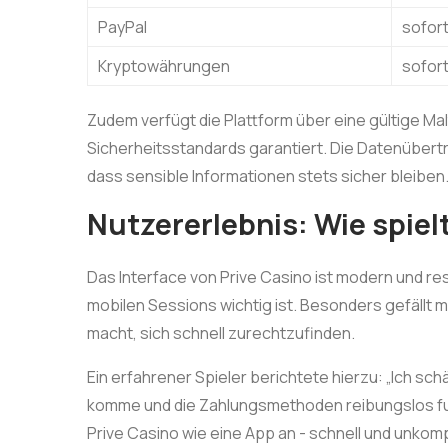
PayPal
sofor
Kryptowährungen
sofor
Zudem verfügt die Plattform über eine gültige Mal
Sicherheitsstandards garantiert. Die Datenübert
dass sensible Informationen stets sicher bleiben
Nutzererlebnis: Wie spielt
Das Interface von Prive Casino ist modern und re
mobilen Sessions wichtig ist. Besonders gefällt mi
macht, sich schnell zurechtzufinden.
Ein erfahrener Spieler berichtete hierzu: „Ich s
komme und die Zahlungsmethoden reibungslos fun
Prive Casino wie eine App an - schnell und unkompl