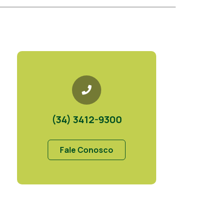
(34) 3412-9300
Fale Conosco