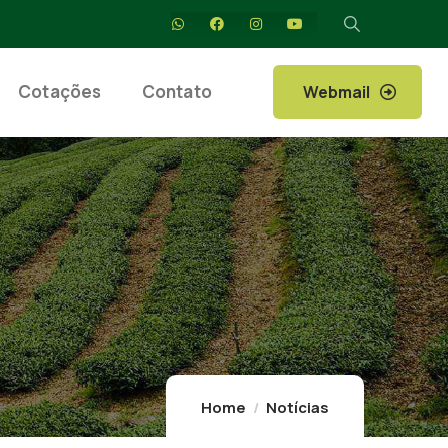
Cotações
Contato
Webmail
Home
Notícias