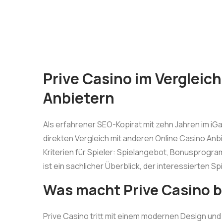
Prive Casino im Vergleic
Anbietern
Als erfahrener SEO-Kopirat mit zehn Jahren im iG
direkten Vergleich mit anderen Online Casino Anbi
Kriterien für Spieler: Spielangebot, Bonusprogr
ist ein sachlicher Überblick, der interessierten Sp
Was macht Prive Casino 
Prive Casino tritt mit einem modernen Design und