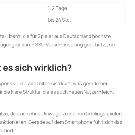
t
1-2 Tage
t
bis 24 Std.
ta-Lizenz, die für Spieler aus Deutschland höchste
ragung ist durch SSL-Verschlüsselung geschützt, so
.
 es sich wirklich?
sponsiv. Die Ladezeiten sind kurz, was gerade bei
r die klare Struktur, die es auch neuen Nutzern leicht
chätze, dass ich ohne Umwege zu meinen Lieblingsspielen
ktionieren. Gerade auf dem Smartphone fühlt sich das
iziert.“