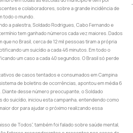
escentes e colaboradores, sobre a grande incidência de
em todo o mundo.
ando a palestra, Soldado Rodrigues, Cabo Fernando e
termínio tem ganhado números cada vez maiores. Dados
ue no Brasil, cerca de 12 mil pessoas tiram a própria
otificando um suicídio a cada 46 minutos. Em todo o
tificando um caso a cada 40 segundos. O Brasil só perde
icativos de casos tentados e consumados em Campina
sistema de boletins de ocorrências, apontou em média 6
es. Diante desse número preocupante, o Soldado
s do suicídio, iniciou esta campanha, entendendo como
maior dor para ajudar o próximo realizando essa
isso de Todos”, também foi falado sobre saúde mental,
e são fatores preponderantes e presentes nos casos de