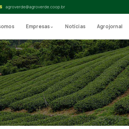
agroverde@agroverde.coop.br
somos
Empresas
Notícias
Agrojornal