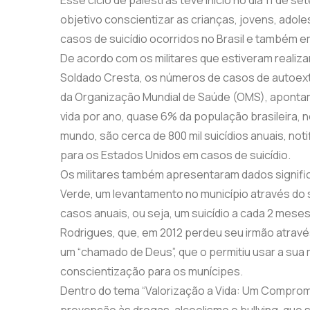
objetivo conscientizar as crianças, jovens, adol
casos de suicídio ocorridos no Brasil e também 
De acordo com os militares que estiveram realiz
Soldado Cresta, os números de casos de autoex
da Organização Mundial de Saúde (OMS), apontam q
vida por ano, quase 6% da população brasileira, n
mundo, são cerca de 800 mil suicídios anuais, no
para os Estados Unidos em casos de suicídio.
Os militares também apresentaram dados signif
Verde, um levantamento no município através do 
casos anuais, ou seja, um suicídio a cada 2 mes
Rodrigues, que, em 2012 perdeu seu irmão atravé
um “chamado de Deus”, que o permitiu usar a sua 
conscientização para os munícipes.
Dentro do tema “Valorização a Vida: Um Comprom
prevenção às drogas, alcoolismo e bullying, qu