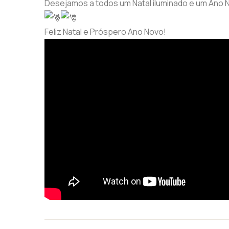
Desejamos a todos um Natal iluminado e um Ano N
Feliz Natal e Próspero Ano Novo!