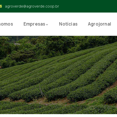
agroverde@agroverde.coop.br
somos
Empresas
Notícias
Agrojornal