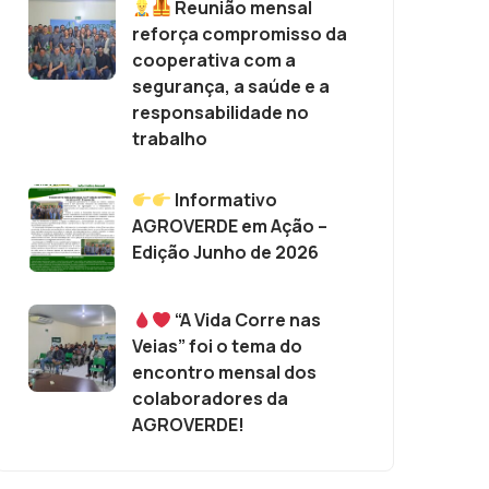
Reunião mensal
reforça compromisso da
cooperativa com a
segurança, a saúde e a
responsabilidade no
trabalho
Informativo
AGROVERDE em Ação –
Edição Junho de 2026
“A Vida Corre nas
Veias” foi o tema do
encontro mensal dos
colaboradores da
AGROVERDE!