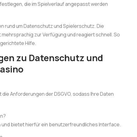
s festlegen, die im Spielverlauf angepasst werden
en rund um Datenschutz und Spielerschutz. Die
ht mehrsprachig zur Verfügung und reagiert schnell. So
gerichtete Hilfe.
ragen zu Datenschutz und
Casino
t die Anforderungen der DSGVO, sodass Ihre Daten
en?
 und bietet hierfür ein benutzerfreundliches Interface.