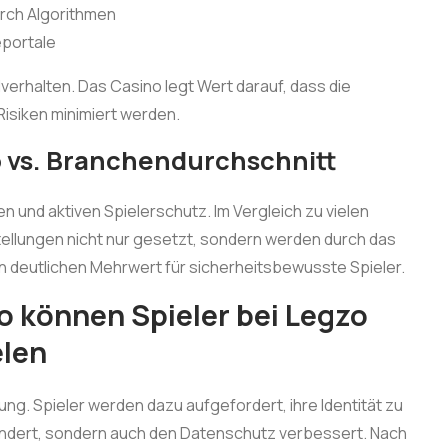
rch Algorithmen
eportale
elverhalten. Das Casino legt Wert darauf, dass die
isiken minimiert werden.
o vs. Branchendurchschnitt
 und aktiven Spielerschutz. Im Vergleich zu vielen
stellungen nicht nur gesetzt, sondern werden durch das
n deutlichen Mehrwert für sicherheitsbewusste Spieler.
 können Spieler bei Legzo
elen
ung. Spieler werden dazu aufgefordert, ihre Identität zu
hindert, sondern auch den Datenschutz verbessert. Nach