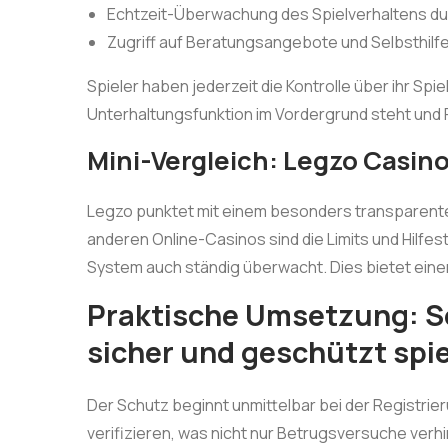
Echtzeit-Überwachung des Spielverhaltens du
Zugriff auf Beratungsangebote und Selbsthilf
Spieler haben jederzeit die Kontrolle über ihr Spi
Unterhaltungsfunktion im Vordergrund steht und R
Mini-Vergleich: Legzo Casin
Legzo punktet mit einem besonders transparenten
anderen Online-Casinos sind die Limits und Hilfe
System auch ständig überwacht. Dies bietet eine
Praktische Umsetzung: So
sicher und geschützt spi
Der Schutz beginnt unmittelbar bei der Registrier
verifizieren, was nicht nur Betrugsversuche ver