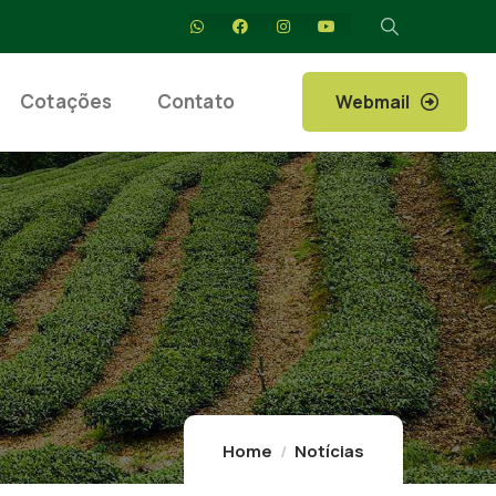
Cotações
Contato
Webmail
Home
Notícias