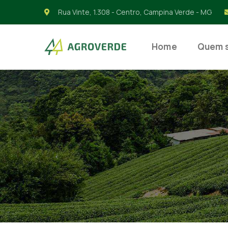
Rua Vinte, 1.308 - Centro, Campina Verde - MG
Home
Quem 