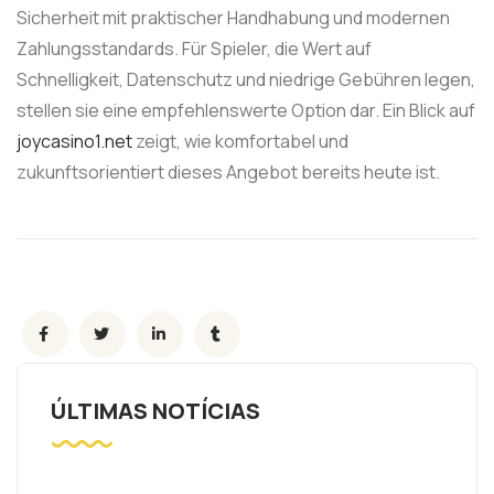
Sicherheit mit praktischer Handhabung und modernen
Zahlungsstandards. Für Spieler, die Wert auf
Schnelligkeit, Datenschutz und niedrige Gebühren legen,
stellen sie eine empfehlenswerte Option dar. Ein Blick auf
joycasino1.net
zeigt, wie komfortabel und
zukunftsorientiert dieses Angebot bereits heute ist.
ÚLTIMAS NOTÍCIAS