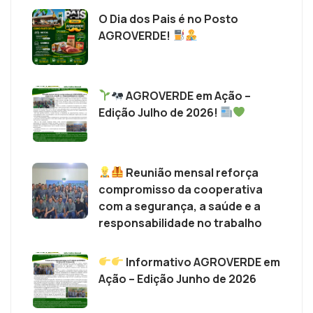
O Dia dos Pais é no Posto
AGROVERDE!
AGROVERDE em Ação –
Edição Julho de 2026!
Reunião mensal reforça
compromisso da cooperativa
com a segurança, a saúde e a
responsabilidade no trabalho
Informativo AGROVERDE em
Ação – Edição Junho de 2026