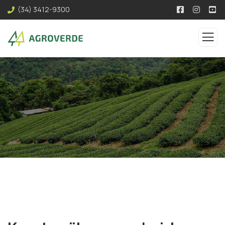
(34) 3412-9300