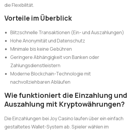
die Flexibilität.
Vorteile im Überblick
Blitzschnelle Transaktionen (Ein- und Auszahlungen)
Hohe Anonymität und Datenschutz
Minimale bis keine Gebühren
Geringere Abhängigkeit von Banken oder
Zahlungsdienstleistern
Moderne Blockchain-Technologie mit
nachvollziehbaren Abläufen
Wie funktioniert die Einzahlung und
Auszahlung mit Kryptowährungen?
Die Einzahlungen bei Joy Casino laufen über ein einfach
gestaltetes Wallet-System ab. Spieler wählen im