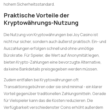
hohem Sicherheitsstandard.
Praktische Vorteile der
Kryptowährungs-Nutzung
Die Nutzung von Kryptowährungen bei Joy Casino ist
nicht nur sicher, sondern auch äußerst praktisch. Ein- und
Auszahlungen erfolgen schnell und ohne unnötige
Bürokratie. Für Spieler, die Wert auf Anonymität legen,
bieten Krypto-Zahlungen eine bevorzugte Alternative,
da keine Bankdetails preisgegeben werden müssen.
Zudem entfallen bei Kryptowährungen oft
Transaktionsgebühren oder sie sind minimal - ein klarer
Vorteil gegenüber traditionellen Zahlungsmitteln. Gerade
für Vielspieler kann das die Kosten reduzieren. Die
Verfügbarkeit verschiedenster Coins erhöht außerdem