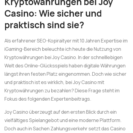
Kryptowährungen bei Joy
Casino: Wie sicher und
praktisch sind sie?
Als erfahrener SEO-Kopiraityer mit 10 Jahren Expertise im
iGaming-Bereich beleuchte ich heute die Nutzung von
Kryptowährungen bei Joy Casino. In der schnelllebigen
Welt des Online-Glücksspiels haben digitale Währungen
längst ihren festen Platz eingenommen. Doch wie sicher
und praktisch ist es wirklich, bei Joy Casino mit
Kryptowährungen zu bezahlen? Diese Frage steht im
Fokus des folgenden Expertenbeitrags.
Joy Casino überzeugt auf den ersten Blick durch ein
vielfältiges Spielangebot und eine moderne Plattform.
Doch auch in Sachen Zahlungsverkehr setzt das Casino