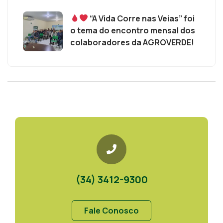
“A Vida Corre nas Veias” foi
o tema do encontro mensal dos
colaboradores da AGROVERDE!
(34) 3412-9300
Fale Conosco