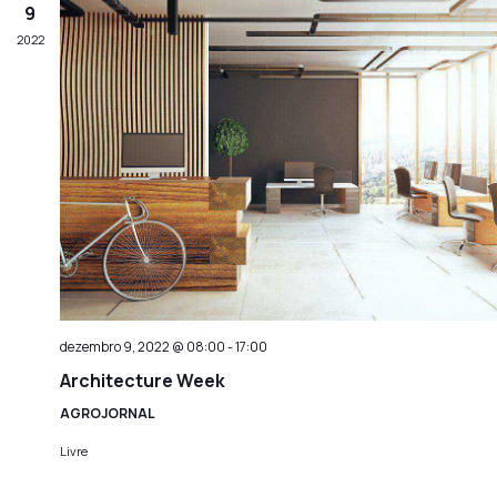
9
2022
dezembro 9, 2022 @ 08:00
-
17:00
Architecture Week
AGROJORNAL
Livre