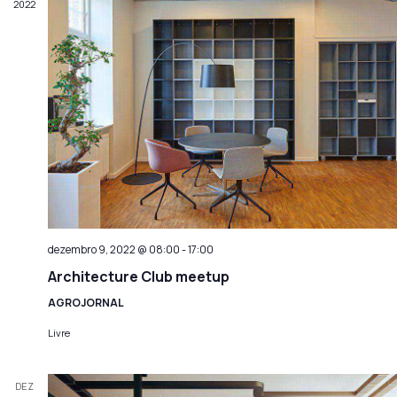
2022
de
Even
dezembro 9, 2022 @ 08:00
-
17:00
Architecture Club meetup
AGROJORNAL
Livre
DEZ