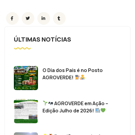
ÚLTIMAS NOTÍCIAS
O Dia dos Pais é no Posto
AGROVERDE!
AGROVERDE em Ação –
Edição Julho de 2026!