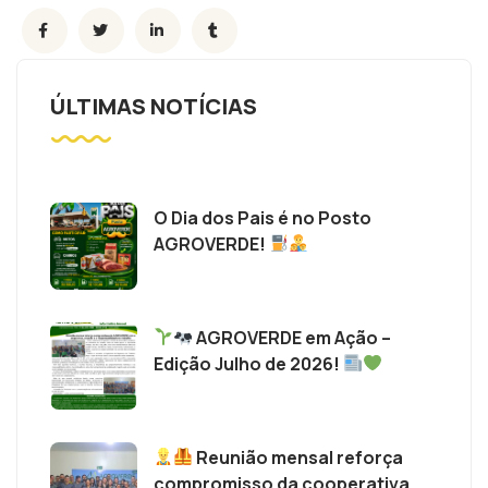
ÚLTIMAS NOTÍCIAS
O Dia dos Pais é no Posto
AGROVERDE!
AGROVERDE em Ação –
Edição Julho de 2026!
Reunião mensal reforça
compromisso da cooperativa