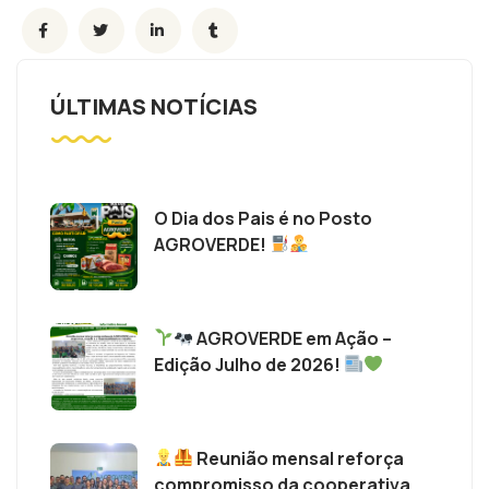
ÚLTIMAS NOTÍCIAS
O Dia dos Pais é no Posto
AGROVERDE!
AGROVERDE em Ação –
Edição Julho de 2026!
Reunião mensal reforça
compromisso da cooperativa