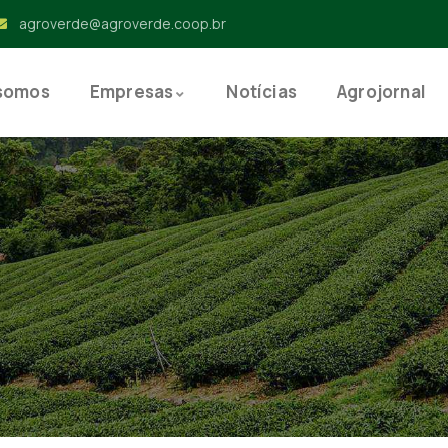
agroverde@agroverde.coop.br
somos
Empresas
Notícias
Agrojornal