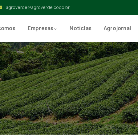
agroverde@agroverde.coop.br
somos
Empresas
Notícias
Agrojornal